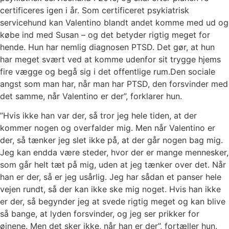
certificeres igen i år. Som certificeret psykiatrisk
servicehund kan Valentino blandt andet komme med ud og
købe ind med Susan – og det betyder rigtig meget for
hende. Hun har nemlig diagnosen PTSD. Det gør, at hun
har meget svært ved at komme udenfor sit trygge hjems
fire vægge og begå sig i det offentlige rum.Den sociale
angst som man har, når man har PTSD, den forsvinder med
det samme, når Valentino er der”, forklarer hun.
”Hvis ikke han var der, så tror jeg hele tiden, at der
kommer nogen og overfalder mig. Men når Valentino er
der, så tænker jeg slet ikke på, at der går nogen bag mig.
Jeg kan endda være steder, hvor der er mange mennesker,
som går helt tæt på mig, uden at jeg tænker over det. Når
han er der, så er jeg usårlig. Jeg har sådan et panser hele
vejen rundt, så der kan ikke ske mig noget. Hvis han ikke
er der, så begynder jeg at svede rigtig meget og kan blive
så bange, at lyden forsvinder, og jeg ser prikker for
øjnene. Men det sker ikke, når han er der”, fortæller hun.