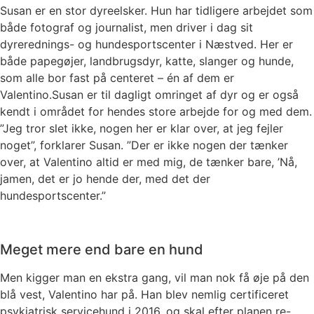
Susan er en stor dyreelsker. Hun har tidligere arbejdet som
både fotograf og journalist, men driver i dag sit
dyrerednings- og hundesportscenter i Næstved. Her er
både papegøjer, landbrugsdyr, katte, slanger og hunde,
som alle bor fast på centeret – én af dem er
Valentino.Susan er til dagligt omringet af dyr og er også
kendt i området for hendes store arbejde for og med dem.
”Jeg tror slet ikke, nogen her er klar over, at jeg fejler
noget”, forklarer Susan. ”Der er ikke nogen der tænker
over, at Valentino altid er med mig, de tænker bare, ’Nå,
jamen, det er jo hende der, med det der
hundesportscenter.”
Meget mere end bare en hund
Men kigger man en ekstra gang, vil man nok få øje på den
blå vest, Valentino har på. Han blev nemlig certificeret
psykiatrisk servicehund i 2016, og skal efter planen re-