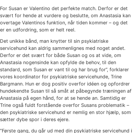
For Susan er Valentino det perfekte match. Derfor er det
svært for hende at vurdere og beslutte, om Anastasia kan
overtage Valentinos funktion, når tiden kommer – og det
er en udfordring, som er helt reel.
Det unikke bånd, man knytter til sin psykiatriske
servicehund kan aldrig sammenlignes med noget andet.
Derfor er det svært for både Susan og os at vide, om
Anastasia nogensinde kan opfylde de behov, til den
standard, som Susan er vant til og har brug for”, forklarer
vores koordinator for psykiatriske servicehunde, Trine
Bargmann. Hun er dog positiv overfor idéen og opfordrer
hundekendte Susan til så småt at påbegynde træningen af
Anastasia på egen hånd, for at se hende an. Samtidig er
Trine også fuldt forstående overfor Susans problematik –
den psykiatriske servicehund er nemlig en stor hjælp, som
sætter dybe spor i deres ejere.
”Første gang, du går ud med din psykiatriske servicehund i