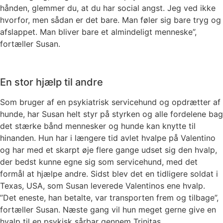
hånden, glemmer du, at du har social angst. Jeg ved ikke
hvorfor, men sådan er det bare. Man føler sig bare tryg og
afslappet. Man bliver bare et almindeligt menneske”,
fortæller Susan.
En stor hjælp til andre
Som bruger af en psykiatrisk servicehund og opdrætter af
hunde, har Susan helt styr på styrken og alle fordelene bag
det stærke bånd mennesker og hunde kan knytte til
hinanden. Hun har i længere tid avlet hvalpe på Valentino
og har med et skarpt øje flere gange udset sig den hvalp,
der bedst kunne egne sig som servicehund, med det
formål at hjælpe andre. Sidst blev det en tidligere soldat i
Texas, USA, som Susan leverede Valentinos ene hvalp.
”Det eneste, han betalte, var transporten frem og tilbage”,
fortæller Susan. Næste gang vil hun meget gerne give en
hvalp til en psykisk sårbar gennem Trinitas.