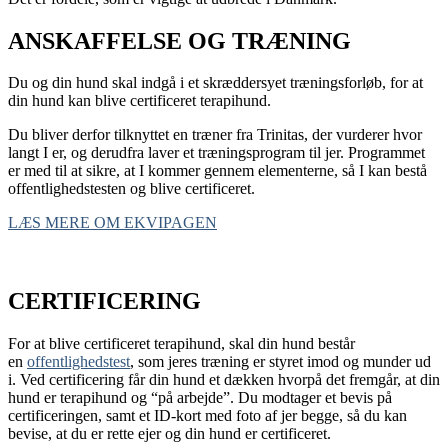
ANSKAFFELSE OG TRÆNING
Du og din hund skal indgå i et skræddersyet træningsforløb, for at
din hund kan blive certificeret terapihund.
Du bliver derfor tilknyttet en træner fra Trinitas, der vurderer hvor
langt I er, og derudfra laver et træningsprogram til jer. Programmet
er med til at sikre, at I kommer gennem elementerne, så I kan bestå
offentlighedstesten og blive certificeret.
LÆS MERE OM EKVIPAGEN
CERTIFICERING
For at blive certificeret terapihund, skal din hund består
en
offentlighedstest
, som jeres træning er styret imod og munder ud
i. Ved certificering får din hund et dækken hvorpå det fremgår, at din
hund er terapihund og “på arbejde”. Du modtager et bevis på
certificeringen, samt et ID-kort med foto af jer begge, så du kan
bevise, at du er rette ejer og din hund er certificeret.