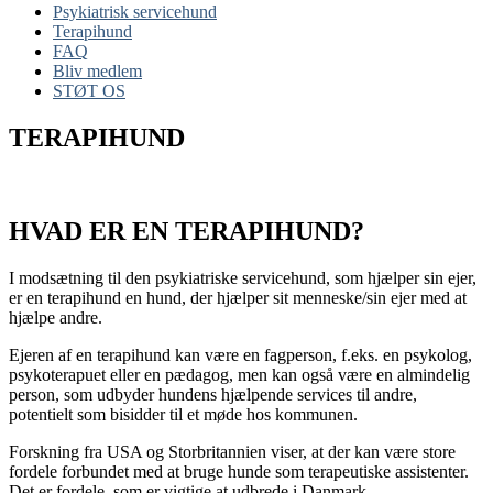
Psykiatrisk servicehund
Terapihund
FAQ
Bliv medlem
STØT OS
TERAPIHUND
HVAD ER EN TERAPIHUND?
I modsætning til den psykiatriske servicehund, som hjælper sin ejer,
er en terapihund en hund, der hjælper sit menneske/sin ejer med at
hjælpe andre.
Ejeren af en terapihund kan være en fagperson, f.eks. en psykolog,
psykoterapuet eller en pædagog, men kan også være en almindelig
person, som udbyder hundens hjælpende services til andre,
potentielt som bisidder til et møde hos kommunen.
Forskning fra USA og Storbritannien viser, at der kan være store
fordele forbundet med at bruge hunde som terapeutiske assistenter.
Det er fordele, som er vigtige at udbrede i Danmark.