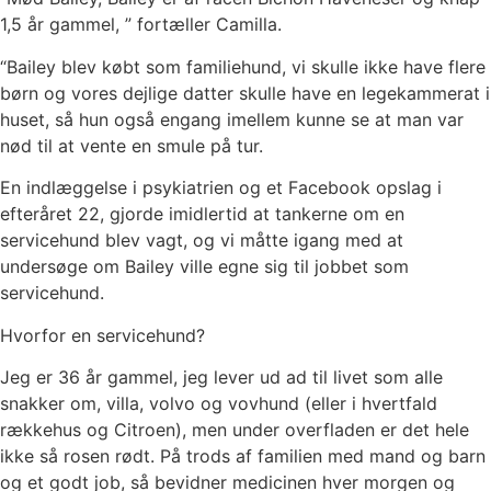
1,5 år gammel, ” fortæller Camilla.
“Bailey blev købt som familiehund, vi skulle ikke have flere
børn og vores dejlige datter skulle have en legekammerat i
huset, så hun også engang imellem kunne se at man var
nød til at vente en smule på tur.
En indlæggelse i psykiatrien og et Facebook opslag i
efteråret 22, gjorde imidlertid at tankerne om en
servicehund blev vagt, og vi måtte igang med at
undersøge om Bailey ville egne sig til jobbet som
servicehund.
Hvorfor en servicehund?
Jeg er 36 år gammel, jeg lever ud ad til livet som alle
snakker om, villa, volvo og vovhund (eller i hvertfald
rækkehus og Citroen), men under overfladen er det hele
ikke så rosen rødt. På trods af familien med mand og barn
og et godt job, så bevidner medicinen hver morgen og